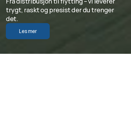
Fra distribusjon til flytting – vi leverer 
trygt, raskt og presist der du trenger 
det.
Les mer
VÅRE VERDIER
Pålitelighet
Vi holder det vi lover – og leverer til avtalt tid, 
hver gang. Våre kunder skal kunne stole på 
oss, uansett oppdrag.